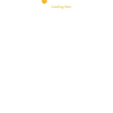
July 30, 2026
Loading Now
Ankit Shukla
0
Játssz, Pihenj, Mulass a Wildsino
Casinóban Magyarországon
July 30, 2026
POST COMMENT
Comments