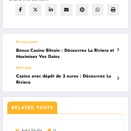
Previous post
Bonus Casino Bitcoin : Découvrez La Riviera et
Maximisez Vos Gains
Next post
Casino avec dépôt de 3 euros : Découvrez La
Riviera
RELATED POSTS
Ankit Shukla
0