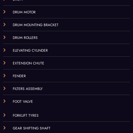
DRUM MOTOR
DRUM MOUNTING BRACKET
DRUM ROLLERS
ELEVATING CYLINDER
EXTENSION CHUTE
FENDER
FILTERS ASSEMBLY
FOOT VALVE
FORKLIFT TYRES
GEAR SHIFTING SHAFT