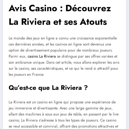
Avis Casino : Découvrez
La Riviera et ses Atouts
Le monde des jeux en ligne a connu une croissance exponentielle
ces dernières années, et les casinos en ligne sont devenus une
option de divertissement populaire pour de nombreux joueurs.
Parmi eux,
casino La Riviera
se distingue par ses offres variées et
son ambiance unique. Dans cet article, nous allons explorer les avis
sur le casino, ses caractéristiques, et ce qui le rend si attractif pour
les joueurs en France.
Qu’est-ce que La Riviera ?
La Riviera est un casino en ligne qui propose une expérience de
jeu immersive et divertissante. Avec une large gamme de jeux,
allant des machines à sous aux jeux de table, en passant par le live
casino, La Riviera s’adresse à tous les types de joueurs. Ce casino
se veut accessible et convivial, offrant des promotions attractives et