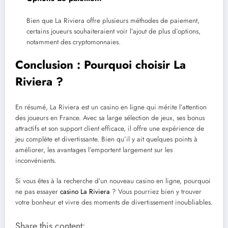
Bien que La Riviera offre plusieurs méthodes de paiement,
certains joueurs souhaiteraient voir l’ajout de plus d’options,
notamment des cryptomonnaies.
Conclusion : Pourquoi choisir La
Riviera ?
En résumé, La Riviera est un casino en ligne qui mérite l’attention
des joueurs en France. Avec sa large sélection de jeux, ses bonus
attractifs et son support client efficace, il offre une expérience de
jeu complète et divertissante. Bien qu’il y ait quelques points à
améliorer, les avantages l’emportent largement sur les
inconvénients.
Si vous êtes à la recherche d’un nouveau casino en ligne, pourquoi
ne pas essayer
casino La Riviera
? Vous pourriez bien y trouver
votre bonheur et vivre des moments de divertissement inoubliables.
Share this content: