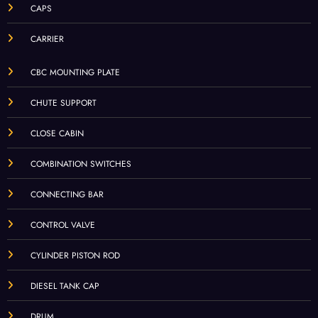
CAPS
CARRIER
CBC MOUNTING PLATE
CHUTE SUPPORT
CLOSE CABIN
COMBINATION SWITCHES
CONNECTING BAR
CONTROL VALVE
CYLINDER PISTON ROD
DIESEL TANK CAP
DRUM