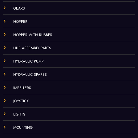
GEARS
HOPPER
HOPPER WITH RUBBER
HUB ASSEMBLY PARTS
HYDRAULIC PUMP
HYDRAULIC SPARES
IMPELLERS
JOYSTICK
LIGHTS
MOUNTING