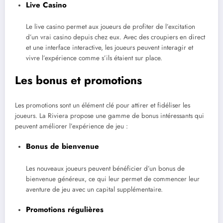
Live Casino
Le live casino permet aux joueurs de profiter de l’excitation
d’un vrai casino depuis chez eux. Avec des croupiers en direct
et une interface interactive, les joueurs peuvent interagir et
vivre l’expérience comme s’ils étaient sur place.
Les bonus et promotions
Les promotions sont un élément clé pour attirer et fidéliser les
joueurs. La Riviera propose une gamme de bonus intéressants qui
peuvent améliorer l’expérience de jeu :
Bonus de bienvenue
Les nouveaux joueurs peuvent bénéficier d’un bonus de
bienvenue généreux, ce qui leur permet de commencer leur
aventure de jeu avec un capital supplémentaire.
Promotions régulières