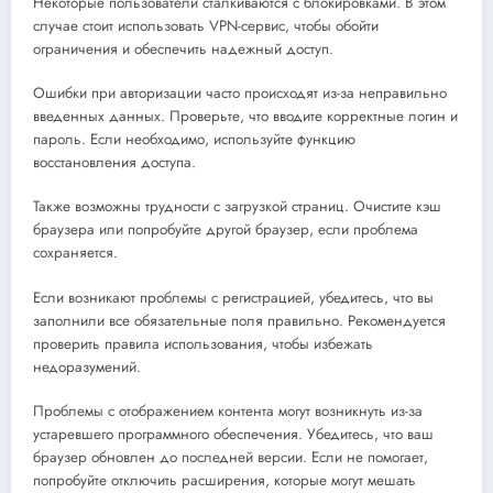
Некоторые пользователи сталкиваются с блокировками. В этом
случае стоит использовать VPN-сервис, чтобы обойти
ограничения и обеспечить надежный доступ.
Ошибки при авторизации часто происходят из-за неправильно
введенных данных. Проверьте, что вводите корректные логин и
пароль. Если необходимо, используйте функцию
восстановления доступа.
Также возможны трудности с загрузкой страниц. Очистите кэш
браузера или попробуйте другой браузер, если проблема
сохраняется.
Если возникают проблемы с регистрацией, убедитесь, что вы
заполнили все обязательные поля правильно. Рекомендуется
проверить правила использования, чтобы избежать
недоразумений.
Проблемы с отображением контента могут возникнуть из-за
устаревшего программного обеспечения. Убедитесь, что ваш
браузер обновлен до последней версии. Если не помогает,
попробуйте отключить расширения, которые могут мешать