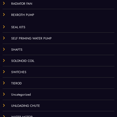
RADIATOR FAN
REXROTH PUMP
SEAL KITS
SELF PRIMING WATER PUMP
SHAFTS
SOLONOID COIL
SWITCHES
TIEROD
Uncategorized
UNLOADING CHUTE