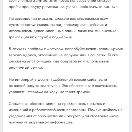
свои учетные данные. Для новых пользователей следует
пройти процедуру регистрации, указав необходимые данные.
По завершении входа вы сможете воспользоваться всем
функционалом: ставить ставки, просматривать события и
использовать дополнительные опции, такие как финансовые
транзакции или службы поддержки.
В случаях проблем с доступом, попробуйте использовать другую
версию адреса, указанную на форумах или в соцсетях. Также
рекомендуется очищать кэш браузера или использовать
анонимный режим.
Не игнорируйте доступ к мобильной версии сайта, если
основной ресурс недоступен. Это обеспечит вам возможность
управлять ставками на ходу, не теряя времени.
Следите за обновлениями на предмет новых ссылок и
изменений в работоспособности платформы. Подписывайтесь на
уведомления от сообщества или ресурса для своевременного
получения актуальной информации.