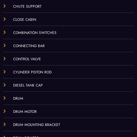
CHUTE SUPPORT
CLOSE CABIN
COMBINATION SWITCHES
CONNECTING BAR
CONTROL VALVE
CYLINDER PISTON ROD
DIESEL TANK CAP
DRUM
DRUM MOTOR
DRUM MOUNTING BRACKET