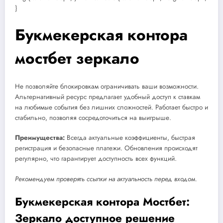
}
Букмекерская контора
мостбет зеркало
Не позволяйте блокировкам ограничивать ваши возможности.
Альтернативный ресурс предлагает удобный доступ к ставкам
на любимые события без лишних сложностей. Работает быстро и
стабильно, позволяя сосредоточиться на выигрыше.
Преимущества:
Всегда актуальные коэффициенты, быстрая
регистрация и безопасные платежи. Обновления происходят
регулярно, что гарантирует доступность всех функций.
Рекомендуем проверять ссылки на актуальность перед входом.
Букмекерская контора Мостбет:
Зеркало доступное решение