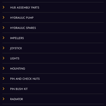
HUB ASSEMBLY PARTS
HYDRAULIC PUMP
HYDRAULIC SPARES
IMPELLERS
JOYSTICK
LIGHTS
MOUNTING
PIN AND CHECK NUTS
PIN BUSH KIT
RADIATOR