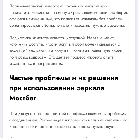
Пользовательский интерфейс сохраняет интуитивную
навигацию. Несмотря на смену адреса, возможности платформы
остаются неизменными, что позволяет новичкам без проблем
ориентироваться в функционале и находить нужные разделы.
Поддержка клиентов остается доступной. Независимо от
источника доступа, игроки могут в любой момент связаться с
командой поддержки и получить квалифицированную помощь
по любым вопросам. Это делает процесс игрового опыта
комфортным и непрерывным.
Частые проблемы и их решения
при использовании зеркала
Мостбет
При доступе к альтернативной платформе возможны проблемы
с соединением. Рекомендуется проверить наличие стабильного
интернет-соединения и попробовать перезагрузить роутер.