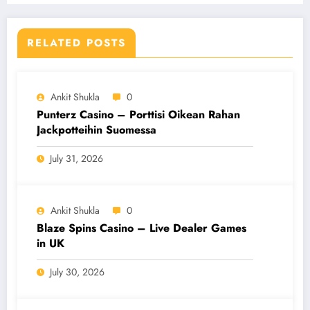
RELATED POSTS
Ankit Shukla
0
Punterz Casino – Porttisi Oikean Rahan
Jackpotteihin Suomessa
July 31, 2026
Ankit Shukla
0
Blaze Spins Casino – Live Dealer Games
in UK
July 30, 2026