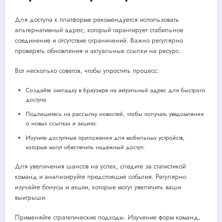
Для доступа к платформе рекомендуется использовать
альтернативный адрес, который гарантирует стабильное
соединение и отсутствие ограничений. Важно регулярно
проверять обновления и актуальные ссылки на ресурс.
Вот несколько советов, чтобы упростить процесс:
Создайте закладку в браузере на актуальный адрес для быстрого
доступа.
Подпишитесь на рассылку новостей, чтобы получать уведомления
о новых ссылках и акциях.
Изучите доступные приложения для мобильных устройств,
которые могут обеспечить надежный доступ.
Для увеличения шансов на успех, следите за статистикой
команд и анализируйте предстоящие события. Регулярно
изучайте бонусы и акции, которые могут увеличить ваши
выигрыши.
Применяйте стратегические подходы. Изучение форм команд,